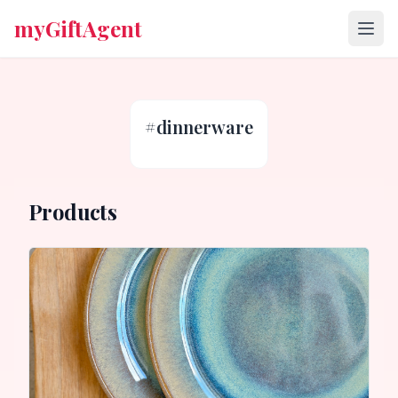
myGiftAgent
#
dinnerware
Products