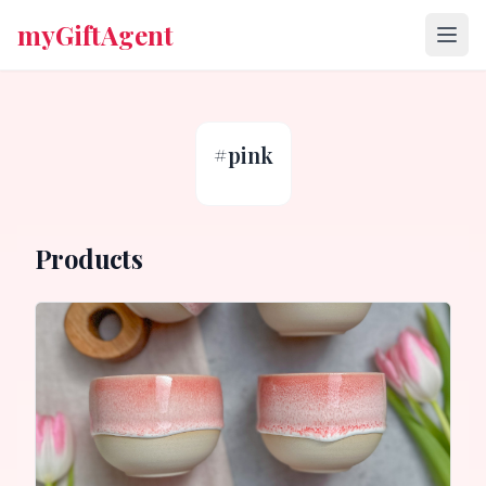
myGiftAgent
#
pink
Products